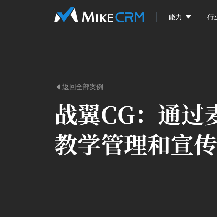

能力
行
返回全部案例

战翼CG：
通过
教学管理和宣传