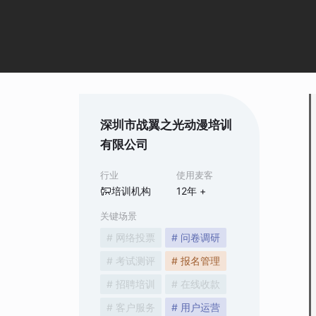
深圳市战翼之光动漫培训
有限公司
行业
使用麦客
培训机构
12
年 +
关键场景
# 网络投票
# 问卷调研
# 考试测评
# 报名管理
# 招聘培训
# 在线收款
# 客户服务
# 用户运营