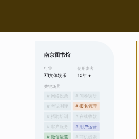
南京图书馆
行业
使用麦客
文体娱乐
10
年 +
关键场景
# 网络投票
# 问卷调研
# 考试测评
# 报名管理
# 招聘培训
# 在线收款
# 客户服务
# 用户运营
# 微信运营
# 商机线索