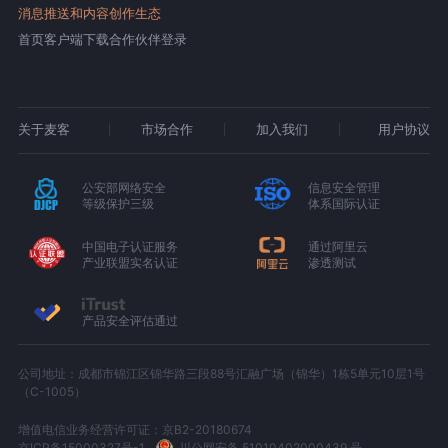
消息推送和内容创作生态
首页
客户端下载
合作伙伴登录
关于麦客
市场合作
加入我们
用户协议
公安部网络安全
信息安全管理
等级保护三级
体系国际认证
中国电子认证服务
通过阿里云
产业联盟实名认证
渗透测试
产品安全评估通过
公司地址：成都市锦江区锦华路三段88号汇融广场（锦华）1栋5单元10层1号
（C-1005）
增值电信业务经营许可证：京B2-20180674
京ICP备15000327号-1
川公网安备 51010402000439 号